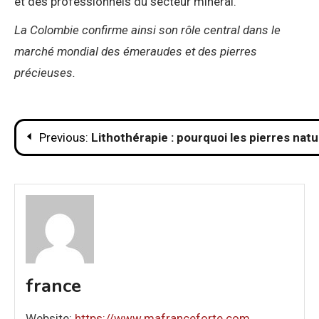
et des professionnels du secteur minéral.
La Colombie confirme ainsi son rôle central dans le
marché mondial des émeraudes et des pierres
précieuses.
Navigation
Previous:
Lithothérapie : pourquoi les pierres natu
de
l’article
france
Website:
https://www.mafranceforte.com