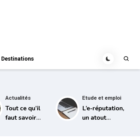
Destinations
Actualités
Etude et emploi
Tout ce qu’il
L’e-réputation,
faut savoir
un atout
pour passer le
souvent sous-
permis moto
estimé chez les