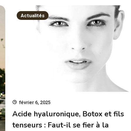
nérale,
séduisent de
aditions et
plus en plus
Actualités
portunités
les Français
import
février 6, 2025
Acide hyaluronique, Botox et fils
tenseurs : Faut-il se fier à la