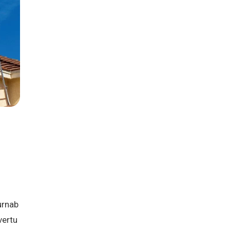
urnab
vertu