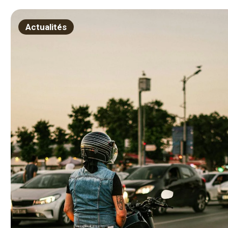
mi
tr
Actualités
op
d’