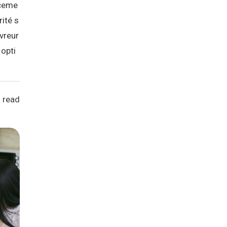
aceme
ité s
uvreur
 opti
 read