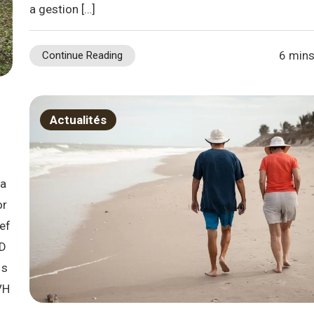
a gestion […]
6 mins
Continue Reading
Actualités
sa
or
 ef
 D
 s
VH