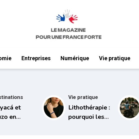
omie
Entreprises
Numérique
Vie pratique
tinations
Vie pratique
yacá et
Lithothérapie :
zo en
pourquoi les
lombie :
pierres
tre richesse
naturelles