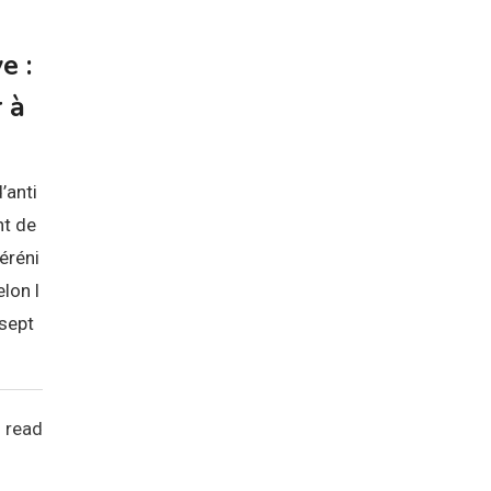
e :
 à
’anti
nt de
éréni
lon l
 sept
 read