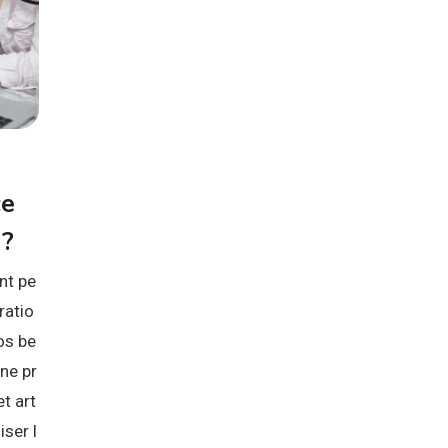
ce
 ?
nt pe
ratio
os be
une pr
t art
iser l