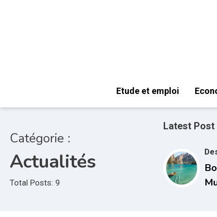
Skip
to
content
Actualités et infos en direct
Mafranceforte
Etude et emploi
Econ
Latest Post
Catégorie :
Des
Actualités
Bo
Mu
Total Posts: 9
Co
en